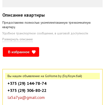
Описание квартиры
Предоставляю полностью укомплектованную трехкомнатную
квартиру.
Удобное транспортное сообщение, в шаговой доступности
магазины, банкоматы, аптека.
Развернуть описание
В доме:
- современный ремонт;
В избранное
- раздельные спальные места;
- бытовая техника: холодильник, микроволновая печь, стиральная
машина, электрический чайник, газовая плита;
- TV, Wi-Fi;
Вы нашли объявление на GoHome.by (ГоуХоум.бай)
- посуда, полотенца, постельное бельё, бытовая химия;
+375 (29) 144-78-74
- уборка/смена постельного белья;
+375 (29) 306-80-22
Заселение в удобное для Вас время.
la5a7ya@gmail.com