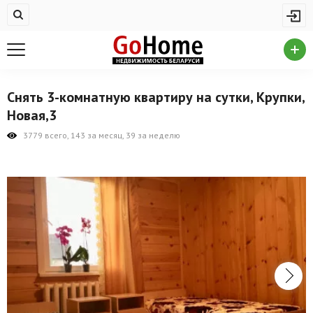
Жилая недвижимость
Купить квартиру
Снять квартиру
Снять 3-комнатную квартиру на сутки, Крупки,
На сутки
Новая,3
Новостройки
3779 всего, 143 за месяц, 39 за неделю
Дома/коттеджи/участки
Комерческая недвижимость
Продажа коммерческой недвижимости
Аренда коммерческой недвижимости
Другие разделы
Новости