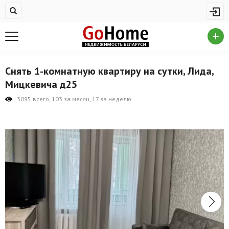
Жилая недвижимость
Купить квартиру
Снять квартиру
Снять 1-комнатную квартиру на сутки, Лида,
На сутки
Мицкевича д25
Новостройки
3095 всего, 103 за месяц, 17 за неделю
Дома/коттеджи/участки
Комерческая недвижимость
Продажа коммерческой недвижимости
Аренда коммерческой недвижимости
Другие разделы
Новости