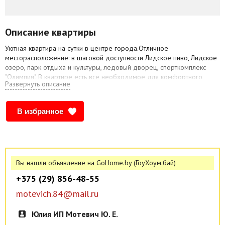
Описание квартиры
Уютная квартира на сутки в центре города.Отличное
месторасположение: в шаговой доступности Лидское пиво, Лидское
озеро, парк отдыха и культуры, ледовый дворец, спорткомплекс
"Олимпия". В квартире есть все необходимое для комфортного
Развернуть описание
проживания: новая мебель, хороший ремонт, необходимая бытовая
техника, телевидение, интернет, всегда чисто и уютно. ЦЕНА
ДОГОВОРНАЯ В ЗАВИСИМОСТИ ОТ КОЛИЧЕСТВА ЧЕЛОВЕК,
В избранное
проживающих в квартире .
Заселение круглосуточно, все отчётные документы выдаются.
Вы нашли объявление на GoHome.by (ГоуХоум.бай)
+375 (29) 856-48-55
motevich.84@mail.ru
Юлия ИП Мотевич Ю. Е.