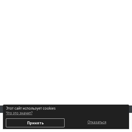
Этот сайт использует cookies
Что это значит?
Реклама на сайте
0
Способы оплаты
Отказаться
Принять
Избранное
Войти
Партнерам
Контакты