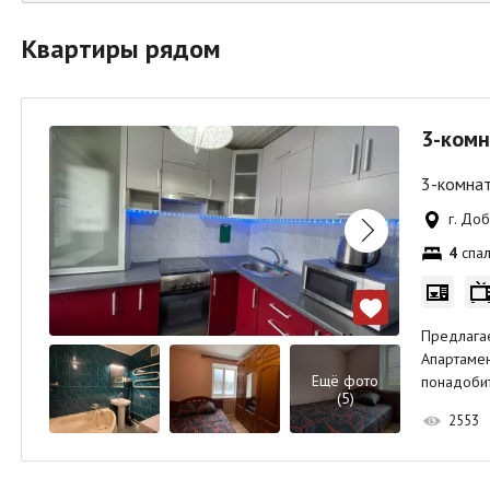
Квартиры рядом
3-комн
3-комнат
г. До
4
спал
Предлага
Апартамен
Ещё фото
понадобит
(5)
2553