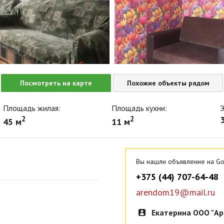
Посмотреть на карте
Похожие объекты рядом
Площадь жилая:
Площадь кухни:
Э
2
2
3
45 м
11 м
Вы нашли объявление на Go
+375 (44) 707-64-48
arendom19@mail.ru
Екатерина ООО "Ар