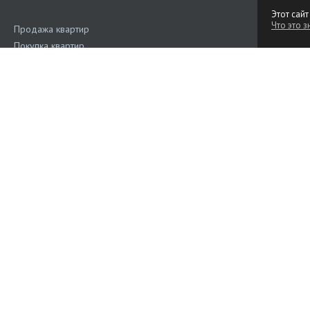
Этот сайт
Что это з
Продажа квартир
Покупка квартир
Аренда квартир
Поиск квартир
Квартиры на сутки
Продажа коммерческой недвижимости
Аренда коммерческой недвижимости
Дома, участки
Наш рейтинг
4.6
(Голос
Подать объявление