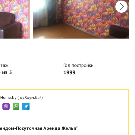
таж:
Год постройки:
 из 5
1999
Home.by (ГоуХоум.бай)
ендом-Посуточная Аренда Жилья"