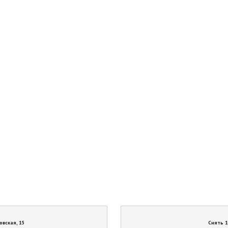
овская, 15
Снять 1