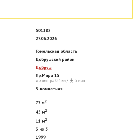
501382
27.06.2026
Гомельская область
Добрушский район
Добруш
Пр.Мира 15
до центра 0.4 км /
5 мин
3-комнатная
2
77 м
2
45 м
2
11 м
3 из 5
1999