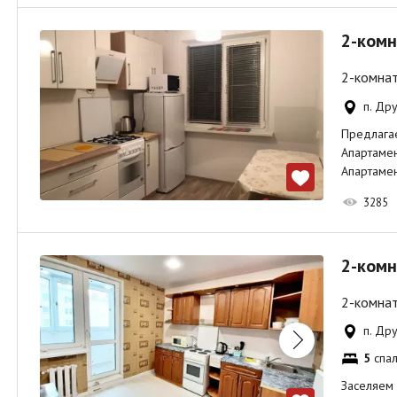
2-комн
2-комнат
п. Др
Предлага
Апартамен
Апартаме
3285
2-комн
2-комнат
п. Др
5
спал
Заселяем 