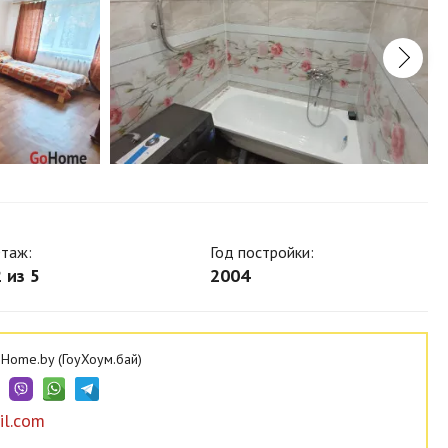
таж:
Год постройки:
 из 5
2004
Home.by (ГоуХоум.бай)
il.com