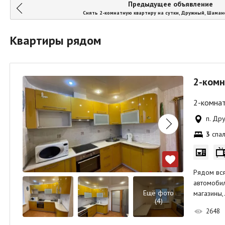
Предыдущее объявление
Снять 2-комнатную квартиру на сутки, Дружный, Шаман
Квартиры рядом
2-комн
2-комнат
п. Др
3
спал
Рядом вся
автомобил
Ещё фото
магазины,
(4)
2648