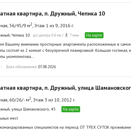
атная квартира, п. Дружный, Чепика 10
2
ная, 56/45/9 м
, Этаж 1 из 9, 2016 г.
ужный, Чепика 10
На карте
до центра 0.6 км /
7 мин
ем Вашему вниманию просторные апартаменты расположенные в самом 
ты состоят из 2 комнат с безупречной планировкой: большая гостиная, 
нты укомплектова…
Дата обновления:
07.08.2026
атная квартира, п. Дружный, улица Шамановског
2
ная, 60/26/- м
, Этаж 3 из 10, 2012 г.
ужный, улица Шамановского, 45
На карте
ьных мест
командированных специалистов на период ОТ ТРЕХ СУТОК проживания.