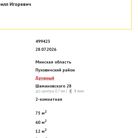
рилл Игоревич
499423
28.07.2026
Минская область
Пуховичский район
Дружный
Шамановского 28
до центра 0.7 км /
8 мин
2-комнатная
2
75 м
2
60 м
2
12 м