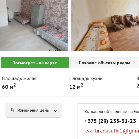
Посмотреть на карте
Похожие объекты рядом
Площадь жилая:
Площадь кухни:
Э
2
2
2
60 м
12 м
Изменения цены
Вы нашли объявление на Go
+375 (29) 233-31-23
kvartiranasutki1@gma