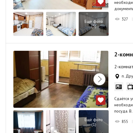
необходим
документы
327
Ещё фото
(5)
2-комн
2-комнат
п. Др
Сдаётся у
необходим
посуда. В
Ещё фото
855
(1)