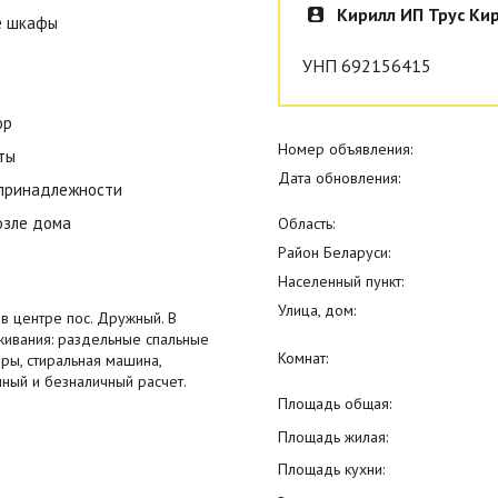
Кирилл ИП Трус Ки
е шкафы
УНП 692156415
ор
Номер объявления:
ты
Дата обновления:
 принадлежности
озле дома
Область:
Район Беларуси:
Населенный пункт:
Улица, дом:
в центре пос. Дружный. В
живания: раздельные спальные
Комнат:
ры, стиральная машина,
ичный и безналичный расчет.
Площадь общая:
Площадь жилая:
Площадь кухни: