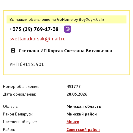
Вы нашли объявление на GoHome.by (ГоуХоум.бай)
+375 (29) 769-17-38
svetlana.korsak@mail.ru
Светлана ИП Корсак Светлана Витальевна
УНП 691155901
Номер объявления:
491777
Дата обновления:
28.05.2026
Область:
Минская область
Район Беларуси:
Минский район
Населенный пункт:
Минск
Район:
Советский район