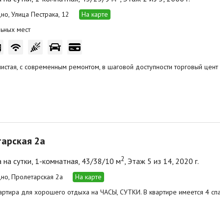
дно, Улица Пестрака, 12
На карте
ьных мест
чистая, с современным ремонтом, в шаговой доступности торговый цент
арская 2а
2
 на сутки, 1-комнатная, 43/38/10 м
, Этаж 5 из 14, 2020 г.
одно, Пролетарская 2а
На карте
артира для хорошего отдыха на ЧАСЫ, СУТКИ. В квартире имеется 4 сп