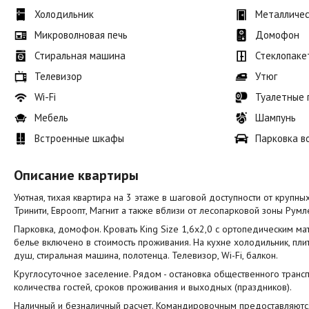
Холодильник
Металличес
Микроволновая печь
Домофон
Стиральная машина
Стеклопаке
Телевизор
Утюг
Wi-Fi
Туалетные
Мебель
Шампунь
Встроенные шкафы
Парковка в
Описание квартиры
Уютная, тихая квартира на 3 этаже в шаговой доступности от крупны
Тринити, Евроопт, Магнит а также вблизи от лесопарковой зоны Румл
Парковка, домофон. Кровать King Size 1,6х2,0 с ортопедическим ма
белье включено в стоимость проживания. На кухне холодильник, плита
душ, стиральная машина, полотенца. Телевизор, Wi-Fi, балкон.
Круглосуточное заселение. Рядом - остановка общественного трансп
количества гостей, сроков проживания и выходных (праздников).
Наличный и безналичный расчет. Командировочным предоставляют