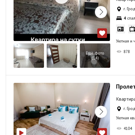
г. Гро
4
спал
Уютная и 
878
Ещё фото
(14)
Пролет
Квартира
г. Гр
Уютная кв
4104