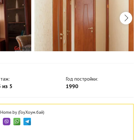
таж:
Год постройки:
 из 5
1990
Home.by (ГоуХоум.бай)