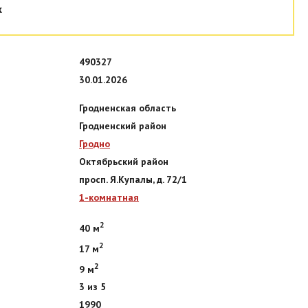
к
490327
30.01.2026
Гродненская область
Гродненский район
Гродно
Октябрьский район
просп. Я.Купалы, д. 72/1
1-комнатная
2
40 м
2
17 м
2
9 м
3 из 5
1990