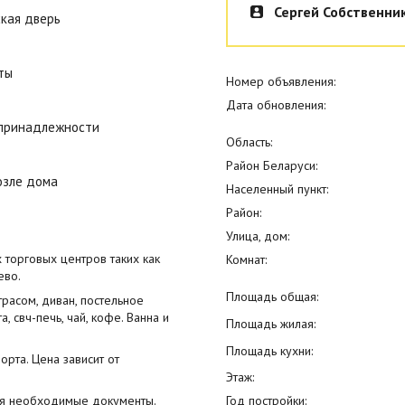
Сергей Собственни
кая дверь
ты
Номер объявления:
Дата обновления:
 принадлежности
Область:
Район Беларуси:
озле дома
Населенный пункт:
Район:
Улица, дом:
х торговых центров таких как
Комнат:
ево.
Площадь общая:
трасом, диван, постельное
, свч-печь, чай, кофе. Ванна и
Площадь жилая:
Площадь кухни:
орта. Цена зависит от
Этаж:
Год постройки:
ся необходимые документы.