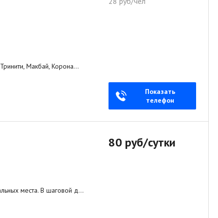
28 руб/чел
 Тринити, Макбай, Корона…
Показать
телефон
80 руб/сутки
альных места. В шаговой д…