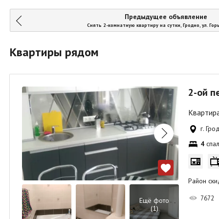
Предыдущее объявление
Снять 2-комнатную квартиру на сутки, Гродно, ул. Горьк
Квартиры рядом
2-ой п
Квартира
г. Гр
4
спал
Район ски
7672
Ещё фото
(1)