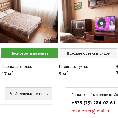
Посмотреть на карте
Похожие объекты рядом
Площадь жилая:
Площадь кухни:
Э
2
2
3
17 м
9 м
Изменения цены
Вы нашли объявление на Go
+375 (29) 284-02-61
maxletter@mail.ru