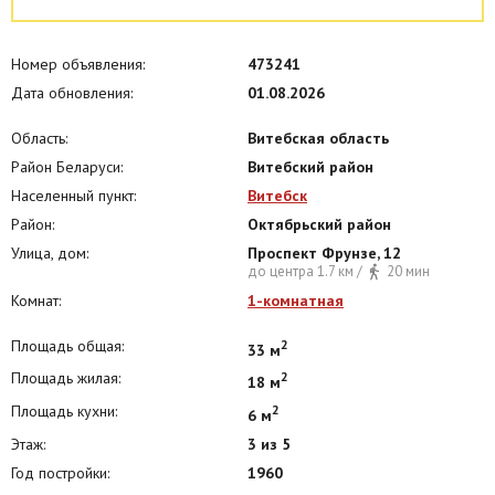
-количества человек,
-дня недели,
Номер объявления:
473241
-количества суток.
Дата обновления:
01.08.2026
Цена, указанная на сайте, не является публичной офертой и
актуальна только при условии проживания одного человека на
период более 20 суток.
Область:
Витебская область
Студентам заочного отделения предусмотрена скидка.
Район Беларуси:
Витебский район
Населенный пункт:
Витебск
Район:
Октябрьский район
Улица, дом:
Проспект Фрунзе, 12
до центра 1.7 км /
20 мин
Комнат:
1-комнатная
Площадь общая:
2
33 м
Площадь жилая:
2
18 м
Площадь кухни:
2
6 м
Этаж:
3 из 5
Год постройки:
1960