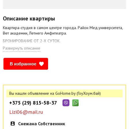
Описание квартиры
Квартира-студия в самом центре города. Район Мед.университета,
Вет академии, Летнего Амфитеатра.
БРОНИРОВАНИЕ ОТ 2-Х СУТОК.
Развернуть описание
Удобное транспортное сообщение. В шаговой доступности кафе,
рестораны, магазины.
Квартира оснащена всей необходимой бытовой техникой.
В избранное
Отчетные документы.
Наличный расчёт.
Размещение не более 2-х человек. Компаниям и лицам не
достигшим 23 летнего возраста просьба не беспокоить.
Вы нашли объявление на GoHome.by (ГоуХоум.бай)
В случае превышения заявленного количества человек
+375 (29) 815-58-37
производится выселение всех находящихся в квартире без
возврата денежных средства. В подъезде установлена камера
Lizi06@mail.ru
видеонаблюдения.
Стоимость аренды рассчитывается индивидуально и зависит от :
Снежана Собственник