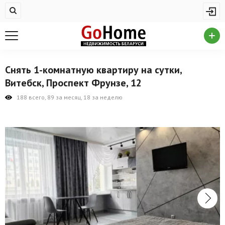
Жилая недвижимость
Купить квартиру
Снять квартиру
Снять 1-комнатную квартиру на сутки,
На сутки
Витебск, Проспект Фрунзе, 12
Новостройки
188 всего, 89 за месяц, 18 за неделю
Дома/коттеджи/участки
Комерческая недвижимость
Продажа коммерческой недвижимости
Аренда коммерческой недвижимости
Другие разделы
Новости