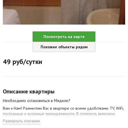
Агентства
Ремонт квартир
Грузовое такси
Посмотреть на карте
Способы оплаты
Похожие объекты рядом
Реклама на сайте
49
руб/сутки
Описание квартиры
Необходимо остановиться в Мяделе?
Вам к Нам! Разместим Вас в квартире со всеми удобствами: TV, WiFi,
постельные и кухонные принадлежности. В стоимость включена
уборка и смена постельного белья. Гибкая система оплаты, наличный
Развернуть описание
и безналичный расчет. Расчёт стоимости проживания определяется