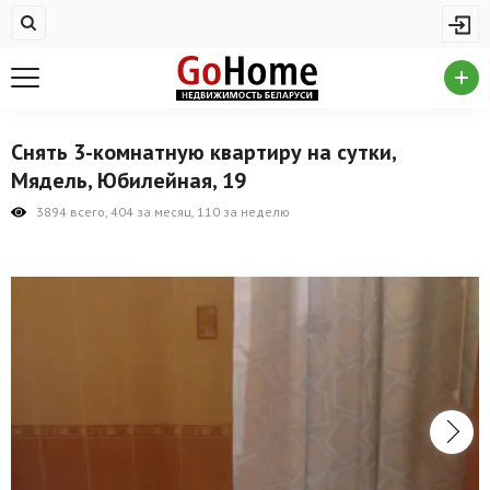
Жилая недвижимость
Купить квартиру
Снять квартиру
Снять 3-комнатную квартиру на сутки,
На сутки
Мядель, Юбилейная, 19
Новостройки
3894 всего, 404 за месяц, 110 за неделю
Дома/коттеджи/участки
Комерческая недвижимость
Продажа коммерческой недвижимости
Аренда коммерческой недвижимости
Другие разделы
Новости