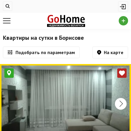
Жилая недвижимость
Недвижимость в Борисове
Купить квартиру
Квартиры на сутки в Борисове
Снять квартиру
На карте
Подобрать по параметрам
На сутки
Новостройки
Дома/коттеджи/участки
Комерческая недвижимость
Недвижимость в Борисове
Продажа коммерческой недвижимости
Аренда коммерческой недвижимости