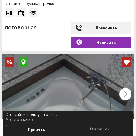
г. Борисов, Бульвар Гречко
договорная
Позвонить
Написать
%
Этот сайт использует cookies
Что это значит?
0
2-комнатная квартира, г. Борисов, Брилевская
Отказаться
Принять
Избранное
Войти